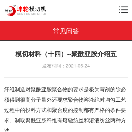
常见问答
模切材料（十四）--聚酰亚胺介绍五
发布时间：2021-06-24
纤维制造对聚酰亚胺聚合物的要求是极为
苛刻的除必
须得到很高分子量外还要
求聚合物溶液绝对均匀工艺
过程中的投
料方式和聚合度的控制都有严格的条件
要
求。制取聚酰亚胺纤维有熔融纺丝和溶
液纺丝两种方
法。