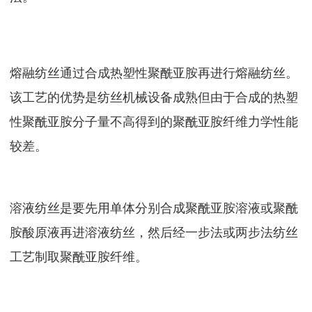
熔融纺丝通过合成热塑性聚酰亚胺再进
行熔融纺丝。
该工艺的优势是纺丝机械设
备成熟但由于合成的热塑
性聚酰亚胺分
子量不高得到的聚酰亚胺纤维力学性能
较差。
溶液纺丝是要先用单体分别合成聚酰亚胺
溶液或聚酰
胺酸原液再进溶液纺丝，
然后经一步法或两步法纺丝
工艺制取聚酰亚胺纤维。