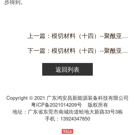
步得到。
上一篇：模切材料（十四）--聚酰亚胺介绍六
下一篇：模切材料（十四）--聚酰亚胺介绍四
返回列表
Copyright © 2021 广东鸿安昌新能源装备科技有限公司
粤ICP备2021014209号
版权所有
地址：广东省东莞市南城街道蛤地大新路33号3栋
手机：13924347850
51La